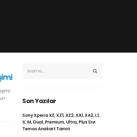
şimi
işimi,
nun
Son Yazılar
Sony Xperia XZ, XZ1, XZ2, XA1, XA2, L1,
X, M, Dual, Premium, Ultra, Plus Sıvı
Temas Anakart Tamiri