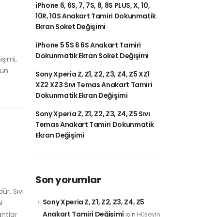
iPhone 6, 6S, 7, 7S, 8, 8S PLUS, X, 10,
10R, 10S Anakart Tamiri Dokunmatik
Ekran Soket Değişimi
iPhone 5 5S 6 6S Anakart Tamiri
Dokunmatik Ekran Soket Değişimi
işimi,
nun
Sony Xperia Z, Z1, Z2, Z3, Z4, Z5 XZ1
XZ2 XZ3 Sıvı Temas Anakart Tamiri
Dokunmatik Ekran Değişimi
Sony Xperia Z, Z1, Z2, Z3, Z4, Z5 Sıvı
Temas Anakart Tamiri Dokunmatik
Ekran Değişimi
Son yorumlar
ür. Sıvı
Sony Xperia Z, Z1, Z2, Z3, Z4, Z5
i
Anakart Tamiri Değişimi
antlar
için
Hüseyin