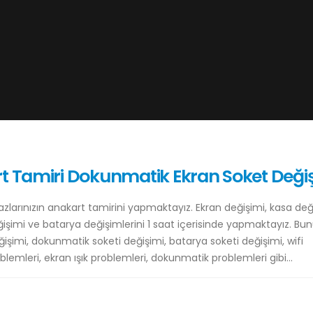
rt Tamiri Dokunmatik Ekran Soket Deği
zlarınızın anakart tamirini yapmaktayız. Ekran değişimi, kasa değ
ğişimi ve batarya değişimlerini 1 saat içerisinde yapmaktayız. Bu
eğişimi, dokunmatik soketi değişimi, batarya soketi değişimi, wifi
lemleri, ekran ışık problemleri, dokunmatik problemleri gibi...