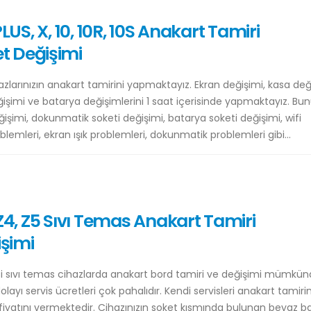
 PLUS, X, 10, 10R, 10S Anakart Tamiri
t Değişimi
zlarınızın anakart tamirini yapmaktayız. Ekran değişimi, kasa değ
ğişimi ve batarya değişimlerini 1 saat içerisinde yapmaktayız. Bu
eğişimi, dokunmatik soketi değişimi, batarya soketi değişimi, wifi
lemleri, ekran ışık problemleri, dokunmatik problemleri gibi...
, Z4, Z5 Sıvı Temas Anakart Tamiri
şimi
isi sıvı temas cihazlarda anakart bord tamiri ve değişimi mümkünd
layı servis ücretleri çok pahalıdır. Kendi servisleri anakart tamirin
 fiyatını vermektedir. Cihazınızın soket kısmında bulunan beyaz b