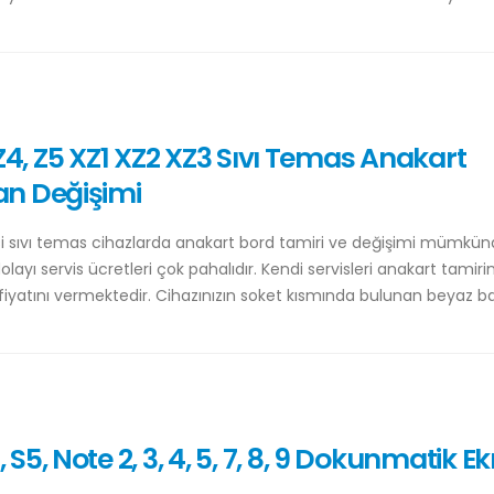
, Z4, Z5 XZ1 XZ2 XZ3 Sıvı Temas Anakart
an Değişimi
isi sıvı temas cihazlarda anakart bord tamiri ve değişimi mümkünd
layı servis ücretleri çok pahalıdır. Kendi servisleri anakart tamirin
 fiyatını vermektedir. Cihazınızın soket kısmında bulunan beyaz b
5, Note 2, 3, 4, 5, 7, 8, 9 Dokunmatik E