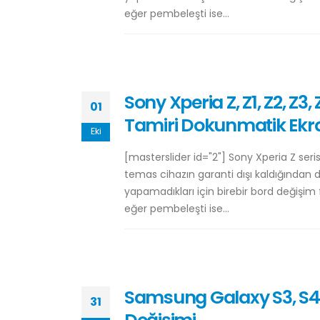
eğer pembeleşti ise...
Sony Xperia Z, Z1, Z2, Z3
01
Tamiri Dokunmatik Ekr
Eki
[masterslider id="2"] Sony Xperia Z ser
temas cihazın garanti dışı kaldığından do
yapamadıkları için birebir bord değişim
eğer pembeleşti ise...
Samsung Galaxy S3, S4, S
31