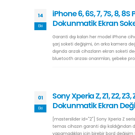
iPhone 6, 6S, 7, 7S, 8, 8S
14
Dokunmatik Ekran Soke
Eki
Garanti dışı kalan her model iPhone ciha
şarj soketi değişimi, ön arka kamera de
dışında arızalı cihazların ekran soketi d
bluetooth arızası onarımları, şebeke prob
Sony Xperia Z, Z1, Z2, Z3
01
Dokunmatik Ekran Deği
Eki
[masterslider id="2"] Sony Xperia Z ser
temas cihazın garanti dışı kaldığından do
yapamadıkları için birebir bord değişim