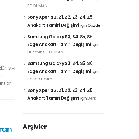
SELDUMAN
Sony Xperia Z, Z1, Z2, Z3, Z4, Z5
Anakart Tamiri Değişimi
için
Gözde
Samsung Galaxy S3, S4, S5, S6
Edge Anakart Tamiri Değişimi
için
Hüseyin SELDUMAN
Samsung Galaxy S3, S4, S5, S6
ür. Sıvı
Edge Anakart Tamiri Değişimi
için
i
Recep balım
antlar
Sony Xperia Z, Z1, Z2, Z3, Z4, Z5
Anakart Tamiri Değişimi
için
Berk
Arşivler
kran