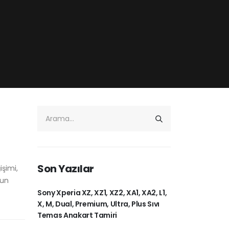
Son Yazılar
işimi,
nun
Sony Xperia XZ, XZ1, XZ2, XA1, XA2, L1,
X, M, Dual, Premium, Ultra, Plus Sıvı
Temas Anakart Tamiri