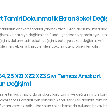
rt Tamiri Dokunmatik Ekran Soket Deği
zlarınızın anakart tamirini yapmaktayız. Ekran değişimi, kasa değ
ğişimi ve batarya değişimlerini 1 saat içerisinde yapmaktayız. Bu
eğişimi, dokunmatik soketi değişimi, batarya soketi değişimi, wifi
lemleri, ekran ışık problemleri, dokunmatik problemleri gibi...
, Z4, Z5 XZ1 XZ2 XZ3 Sıvı Temas Anakart
an Değişimi
isi sıvı temas cihazlarda anakart bord tamiri ve değişimi mümkünd
layı servis ücretleri çok pahalıdır. Kendi servisleri anakart tamirin
 fiyatını vermektedir. Cihazınızın soket kısmında bulunan beyaz b