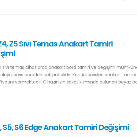
, Z4, Z5 Sıvı Temas Anakart Tamiri
şimi
isi sıvı temas cihazlarda anakart bord tamiri ve değişimi mümkünd
layı servis ücretleri çok pahalıdır. Kendi servisleri anakart tamirin
 fiyatını vermektedir. Cihazınızın soket kısmında bulunan beyaz b
 S5, S6 Edge Anakart Tamiri Değişimi