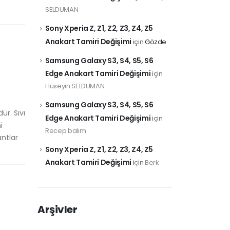
SELDUMAN
Sony Xperia Z, Z1, Z2, Z3, Z4, Z5
Anakart Tamiri Değişimi
için
Gözde
Samsung Galaxy S3, S4, S5, S6
Edge Anakart Tamiri Değişimi
için
Hüseyin SELDUMAN
Samsung Galaxy S3, S4, S5, S6
ür. Sıvı
Edge Anakart Tamiri Değişimi
için
i
Recep balım
antlar
Sony Xperia Z, Z1, Z2, Z3, Z4, Z5
Anakart Tamiri Değişimi
için
Berk
Arşivler