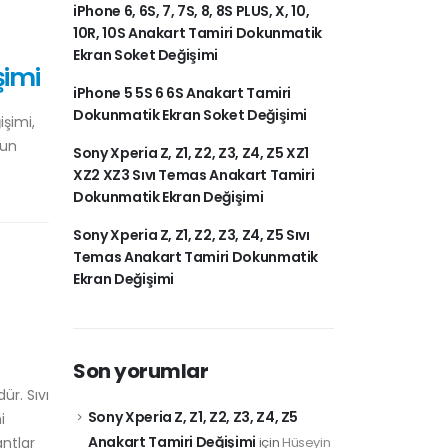
iPhone 6, 6S, 7, 7S, 8, 8S PLUS, X, 10,
10R, 10S Anakart Tamiri Dokunmatik
Ekran Soket Değişimi
şimi
iPhone 5 5S 6 6S Anakart Tamiri
Dokunmatik Ekran Soket Değişimi
işimi,
nun
Sony Xperia Z, Z1, Z2, Z3, Z4, Z5 XZ1
XZ2 XZ3 Sıvı Temas Anakart Tamiri
Dokunmatik Ekran Değişimi
Sony Xperia Z, Z1, Z2, Z3, Z4, Z5 Sıvı
Temas Anakart Tamiri Dokunmatik
Ekran Değişimi
Son yorumlar
ür. Sıvı
Sony Xperia Z, Z1, Z2, Z3, Z4, Z5
i
Anakart Tamiri Değişimi
antlar
için
Hüseyin