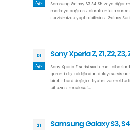
Ağu
Samsung Galaxy S3 S4 S5 veya diğer mode
markaya bağımsız olarak en kısa sürede 
servisimizde yaptırabilirsiniz. Galaxy Ser
Sony Xperia Z, Z1, Z2, Z3
01
Ağu
Sony Xperia Z serisi sıvı temas cihazla
garanti dışı kaldığından dolayı servis ücr
birebir bord değişim fiyatını vermekted
cihazınız maalesef...
Samsung Galaxy S3, S4, S
31