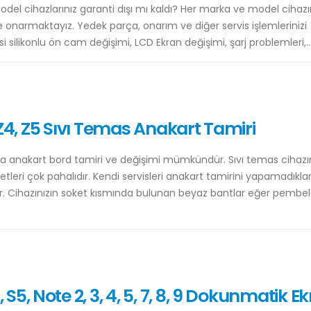
l cihazlarınız garanti dışı mı kaldı? Her marka ve model cihazın
onarmaktayız. Yedek parça, onarım ve diğer servis işlemlerinizi
isi silikonlu ön cam değişimi, LCD Ekran değişimi, şarj problemleri,..
, Z4, Z5 Sıvı Temas Anakart Tamiri
rda anakart bord tamiri ve değişimi mümkündür. Sıvı temas cihazı
etleri çok pahalıdır. Kendi servisleri anakart tamirini yapamadıkları
ir. Cihazınızın soket kısmında bulunan beyaz bantlar eğer pembele
5, Note 2, 3, 4, 5, 7, 8, 9 Dokunmatik E