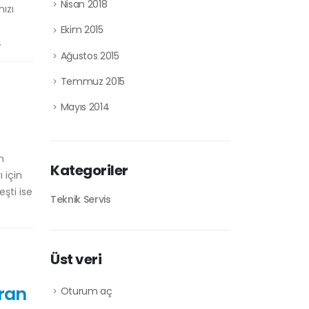
Nisan 2018
ızı
Ekim 2015
.
Ağustos 2015
Temmuz 2015
Mayıs 2014
n
Kategoriler
 için
şti ise
Teknik Servis
Üst veri
kran
Oturum aç