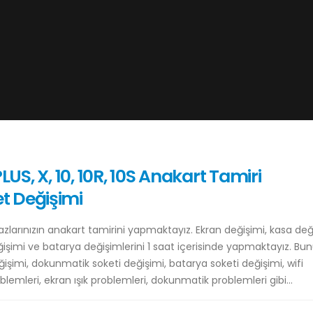
 PLUS, X, 10, 10R, 10S Anakart Tamiri
t Değişimi
zlarınızın anakart tamirini yapmaktayız. Ekran değişimi, kasa değ
ğişimi ve batarya değişimlerini 1 saat içerisinde yapmaktayız. Bu
eğişimi, dokunmatik soketi değişimi, batarya soketi değişimi, wifi
lemleri, ekran ışık problemleri, dokunmatik problemleri gibi...