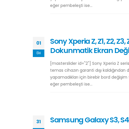
eğer pembeleşti ise...
Sony Xperia Z, Z1, Z2, Z3
01
Dokunmatik Ekran Deği
Eki
[masterslider id="2"] Sony Xperia Z ser
temas cihazın garanti dışı kaldığından do
yapamadıkları için birebir bord değişim
eğer pembeleşti ise...
Samsung Galaxy S3, S4,
31