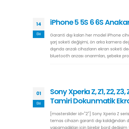
iPhone 5 5S 6 6S Anaka
14
Eki
Garanti dışı kalan her model iPhone ciha
şarj soketi değişimi, ön arka kamera de
dışında arızalı cihazların ekran soketi d
bluetooth arızası onarımları, şebeke prob
Sony Xperia Z, Z1, Z2, Z3
01
Tamiri Dokunmatik Ekr
Eki
[masterslider id="2"] Sony Xperia Z ser
temas cihazın garanti dışı kaldığından do
yapamadıkları için birebir bord değişim