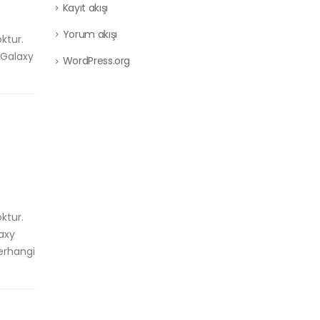
Kayıt akışı
Yorum akışı
ktur.
 Galaxy
WordPress.org
ktur.
axy
erhangi